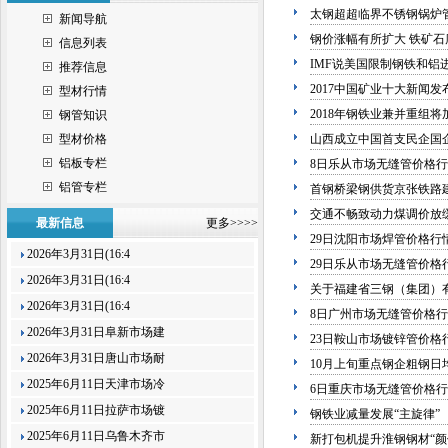
太钢超超临界不锈钢锅炉
新闻导航
钢价涨幅有所扩大 铁矿石
信息列表
IMF说美国限制钢铁和铝
推荐信息
2017中国矿业十大新闻发
型材行情
2018年钢铁业兼并重组将
钢管知识
型材价格
山西成立中国首支民企国
铝板专栏
8日乐从市场无缝管价格行
铝管专栏
首钢桥梁钢供货京张铁路
交通不畅致动力煤调价放
最新信息
更多>>>>
29日沈阳市场焊管价格行
2026年3月31日(16:4
29日乐从市场无缝管价格
2026年3月31日(16:4
关于福建省三钢（集团）
2026年3月31日(16:4
8日广州市场无缝管价格行
2026年3月31日阜新市场建
23日鞍山市场镀锌管价格
2026年3月31日唐山市场耐
10月上旬重点钢企粗钢日均产
2025年6月11日天津市场冷
6日重庆市场无缝管价格行
2025年6月11日拉萨市场镀
钢铁业减量发展“主旋律”
2025年6月11日乌鲁木齐市
新打包机提升淮钢钢材“颜