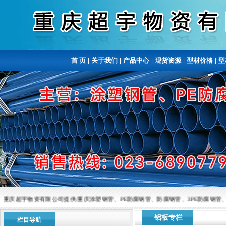
首 页
|
关于我们
|
产品中心
|
现货资源
|
型材价格
|
型
重庆超宇物资有限公司提供:重庆涂塑钢管、PE防腐钢管、防腐钢管、3PE防腐钢管、涂塑复
铝板专栏
栏目导航