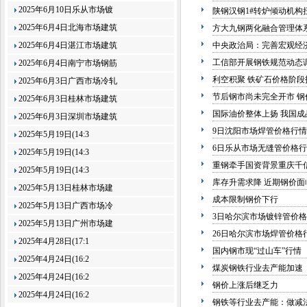
2025年6月10日乐从市场镀
陕钢汉钢1#转炉倾动机构
2025年6月4日北海市场建筑
方大九钢两化融合管理体
2025年6月4日湛江市场建筑
中央政治局：完善宏观经
工信部开展钢铁规范动态
2025年6月4日南宁市场钢筋
利空积聚 铁矿石价格阶段
2025年6月3日广西市场冷轧
节后钢市尚未完全开市 钢
2025年6月3日桂林市场建筑
国际油价整体上扬 我国成
2025年6月3日深圳市场建筑
9日沈阳市场焊管价格行情
2025年5月19日(14:3
6日乐从市场无缝管价格行
2025年5月19日(14:3
重钢牵手国资背景重庆千
2025年5月19日(14:3
库存升需求降 近期钢价面
2025年5月13日桂林市场建
成本限制钢价下行
2025年5月13日广西市场冷
3日哈尔滨市场镀锌管价
2025年5月13日广州市场建
26日哈尔滨市场焊管价格
2025年4月28日(17:1
国内钢市现“过山车”行情
2025年4月24日(16:2
煤炭钢铁行业去产能加速
2025年4月24日(16:2
钢价上涨后继乏力
2025年4月24日(16:2
钢铁等行业去产能：做减