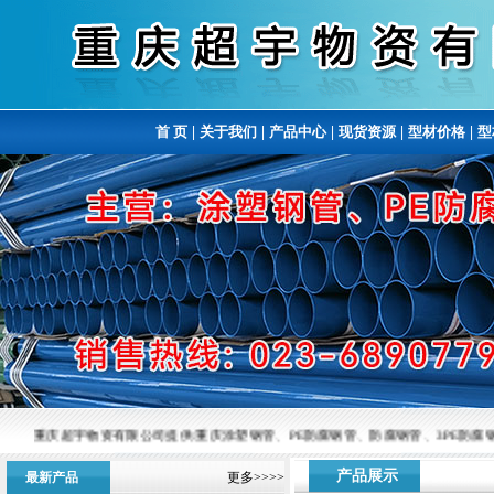
首 页
|
关于我们
|
产品中心
|
现货资源
|
型材价格
|
型
重庆超宇物资有限公司提供:重庆涂塑钢管、PE防腐钢管、防腐钢管、3PE防腐钢管、涂塑
产品展示
最新产品
更多>>>>