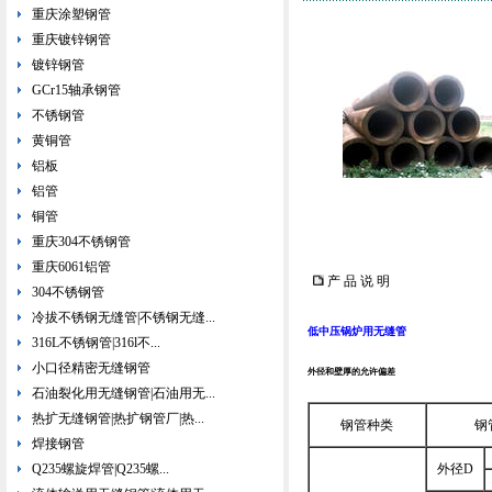
重庆涂塑钢管
重庆镀锌钢管
镀锌钢管
GCr15轴承钢管
不锈钢管
黄铜管
铝板
铝管
铜管
重庆304不锈钢管
重庆6061铝管
产 品 说 明
304不锈钢管
冷拔不锈钢无缝管|不锈钢无缝...
低中压锅炉用无缝管
316L不锈钢管|316l不...
小口径精密无缝钢管
外径和壁厚的允许偏差
石油裂化用无缝钢管|石油用无...
热扩无缝钢管|热扩钢管厂|热...
钢管种类
钢
焊接钢管
Q235螺旋焊管|Q235螺...
外径D