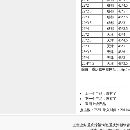
22*2
成都
42*4.5
22*2.5
成都
42*5
22*3
成都
45*2.5
22*3.5
成都
45*3
22*4
成都
45*3.5
25*2
天津
45*4
25*2.5
天津
45*4.5
25*3
天津
45*5
25*3.5
天津
45*6
25*4
天津
48*3
25.4*4.5
天津
48*3.5
编辑：重庆鑫中贸网址：
http:/
上一个产品：没有了
下一个产品：没有了
返回上级产品
点击数：7655 录入时间：2011/4/
主营业务:
重庆涂塑钢管
,
重庆涂塑钢管