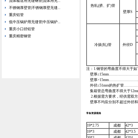
流体输送用无缝钢管|流体用无...
热轧(挤、扩)管
不锈钢厚壁管|不锈钢厚壁无缝...
壁厚S
重庆铝管
低中压锅炉用无缝管|中压锅炉...
重庆小口径铝管
重庆精密钢管
冷拔(轧)管
外径D
注：1.钢管的弯曲度不得大于如
壁厚≤15mm……………………
壁厚>15mm……………………
外径≥51mrn的热扩管…………
集箱管总弯曲度不得大于12m
2.根据需方要求，经供需双方
壁厚不均应分别不超过外径和壁
常备资源规格
19*2.75
成都
42*3
19*3
成都
42*3.5
20*2
成都
42*4