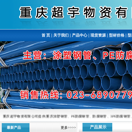
首 页
|
关于我们
|
产品中心
|
现货资源
|
型材价格
|
型
重庆超宇物资有限公司提供:重庆涂塑钢管、PE防腐钢管、防腐钢管、3PE防腐钢管、涂塑
产品展示
最新产品
更多>>>>