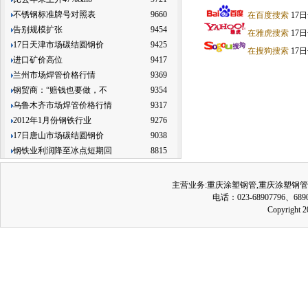
不锈钢标准牌号对照表
9660
在百度搜索
17
告别规模扩张
9454
在雅虎搜索
17
17日天津市场碳结圆钢价
9425
在搜狗搜索
17
进口矿价高位
9417
兰州市场焊管价格行情
9369
钢贸商：“赔钱也要做，不
9354
乌鲁木齐市场焊管价格行情
9317
2012年1月份钢铁行业
9276
17日唐山市场碳结圆钢价
9038
钢铁业利润降至冰点短期回
8815
主营业务:
重庆涂塑钢管
,
重庆涂塑钢管
电话：023-68907796、689
Copyrig