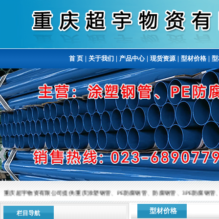
首 页
|
关于我们
|
产品中心
|
现货资源
|
型材价格
|
型
重庆超宇物资有限公司提供:重庆涂塑钢管、PE防腐钢管、防腐钢管、3PE防腐钢管、涂塑复
型材价格
栏目导航