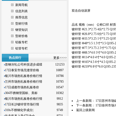
新闻导航
双击自动滚屏
信息列表
推荐信息
型材行情
品名 规格（mm） 公称口径 材质
镀锌管 Ф21.3*2.75 4分*2.75 Q1
钢管知识
镀锌管 Ф26.8*2.75 6分*2.75 Q1
型材价格
镀锌管 Ф33.5*3.25 1寸*3.25 Q1
铝板专栏
镀锌管 Ф48*3.5 1.5寸*3.5 Q195
镀锌管 Ф77.5*3.75 2.5寸*3.75 
铝管专栏
镀锌管 Ф88.5*4.0 3寸*4.0 Q195
镀锌管 Ф114*4.0 4寸*4.0 Q195
热点排行
更多>>>>
镀锌管 Ф165*4.5 6寸*4.5 Q195
首钢冷轧公司科技进步成绩
121253
镀锌管 Ф219*6 8寸*6.0 Q195-2
17日泰安市场无缝管价格
10897
银川市场热轧板卷价格行情
10786
兰州市场热轧板卷价格行情
10785
17日成都市场热轧板卷价
10547
304不锈钢管国标、美标
10362
银川市场热轧板卷价格行情
9912
上一条新闻：
17日苏州市场
17日长沙镀锌管市场行情
9835
下一条新闻：
17日徐州市场
310s不锈钢化学成分|
9749
返回上级新闻
比去年末上升47%&nb
9721