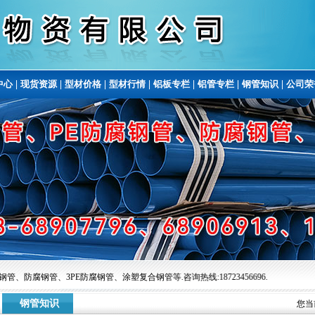
中心
|
现货资源
|
型材价格
|
型材行情
|
铝板专栏
|
铝管专栏
|
钢管知识
|
公司荣
、防腐钢管、3PE防腐钢管、涂塑复合钢管等.咨询热线:18723456696.
钢管知识
您当