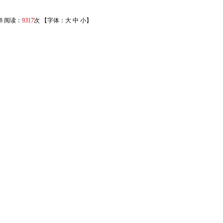
8 阅读：
9317
次 【字体：
大
中
小
】