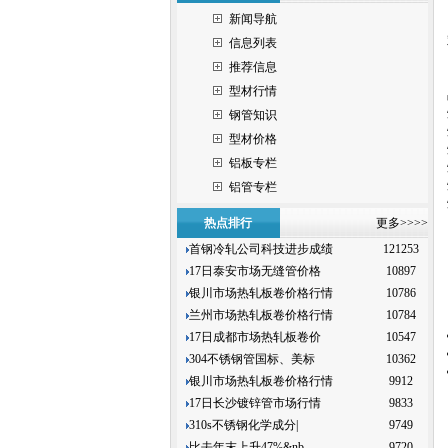
新闻导航
信息列表
推荐信息
型材行情
钢管知识
型材价格
铝板专栏
铝管专栏
热点排行
更多>>>>
首钢冷轧公司科技进步成绩
121253
17日泰安市场无缝管价格
10897
银川市场热轧板卷价格行情
10786
兰州市场热轧板卷价格行情
10784
17日成都市场热轧板卷价
10547
304不锈钢管国标、美标
10362
银川市场热轧板卷价格行情
9912
17日长沙镀锌管市场行情
9833
310s不锈钢化学成分|
9749
比去年末上升47%&nb
9720